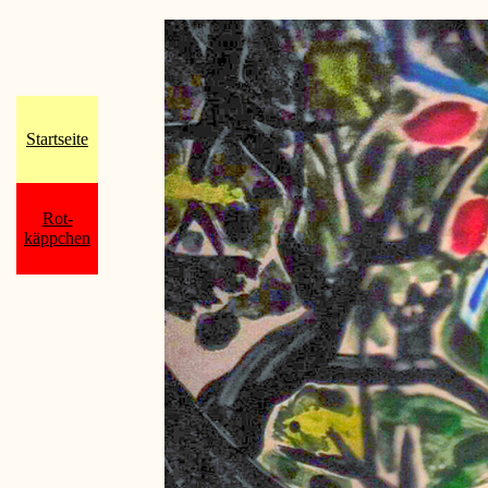
Startseite
Rot-
käppchen