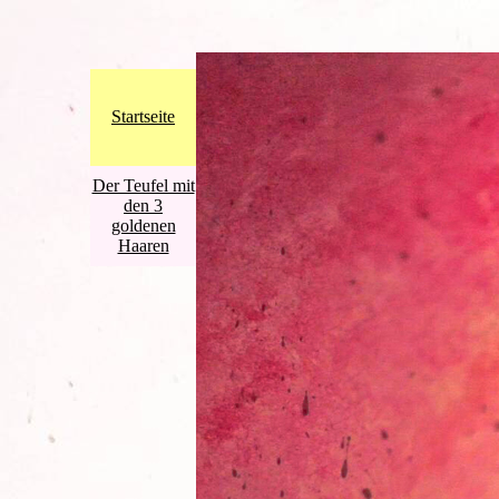
Startseite
Der Teufel mit
den 3
goldenen
Haaren