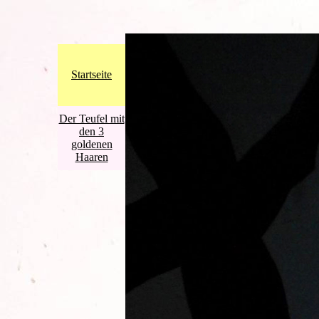
Startseite
Der Teufel mit
den 3
goldenen
Haaren